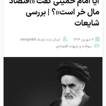
آیا امام خمینی گفت «اقتصاد
مال خر است»؟ | بررسی
شایعات
8 شهریور 1404
ارسال شده توسط
bineghabb
سوالات و شبهات اقتصادی