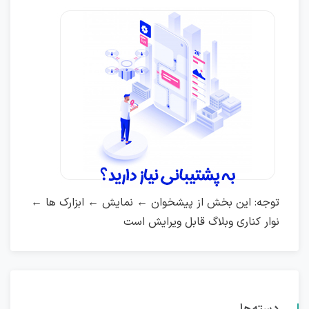
توجه: این بخش از پیشخوان ← نمایش ← ابزارک ها ←
نوار کناری وبلاگ قابل ویرایش است