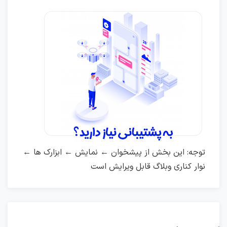
توجه: این بخش از پیشخوان ← نمایش ← ابزارک ها ←
نوار کناری وبلاگ قابل ویرایش است