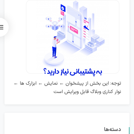
توجه: این بخش از پیشخوان ← نمایش ← ابزارک ها ←
نوار کناری وبلاگ قابل ویرایش است
دسته‌ها